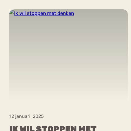
VEEL GEZOCHTE TERMEN
Eetstoorni
Boulimia Nervosa
Orthorexia
Afvallen
Angst
12 januari, 2025
IK WIL STOPPEN MET