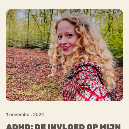
Chat
Forum
s
Anorexia Nervosa
Eetbuien
Pi
1 november, 2024
ADHD: DE INVLOED OP MIJN