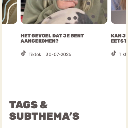
HET GEVOEL DAT JE BENT
KAN JE
AANGEKOMEN?
EETST
Tiktok
30-07-2026
Tikt
TAGS &
SUBTHEMA’S