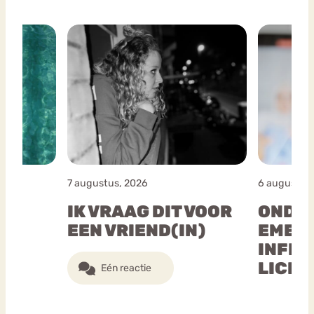
7 augustus, 2026
6 augustus
IK VRAAG DIT VOOR
ONDE
S
EEN VRIEND(IN)
EMERS
INFLU
LICH
Eén reactie