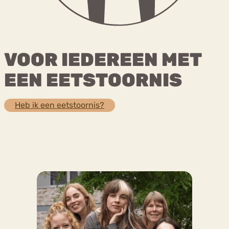
Bouli
Chat
mia
Eetstoornis
Anorexia Nervosa
VOOR IEDEREEN MET
Nerv
osa
Forum
EEN EETSTOORNIS
Eetbuien
Piekeren
Sport
Trauma
Orthorexia
Afvallen
Angst
Heb ik een eetstoornis?