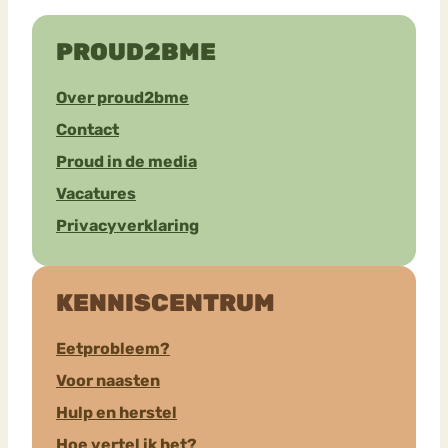
PROUD2BME
Over proud2bme
Contact
Proud in de media
Vacatures
Privacyverklaring
KENNISCENTRUM
Eetprobleem?
Voor naasten
Hulp en herstel
Hoe vertel ik het?