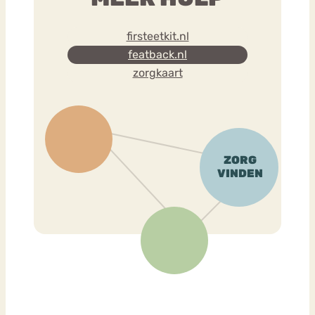
firsteetkit.nl
featback.nl
zorgkaart