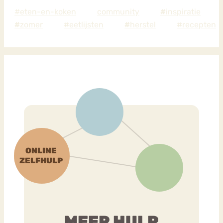
#eten-en-koken
community
#
inspiratie
#
zomer
#eetlijsten
#
herstel
#recepten
MEER HULP