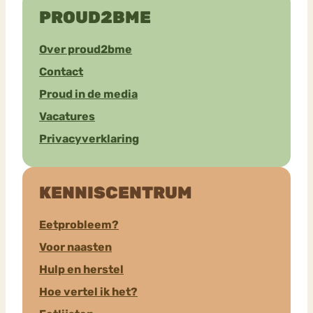
PROUD2BME
Over proud2bme
Contact
Proud in de media
Vacatures
Privacyverklaring
KENNISCENTRUM
Eetprobleem?
Voor naasten
Hulp en herstel
Hoe vertel ik het?