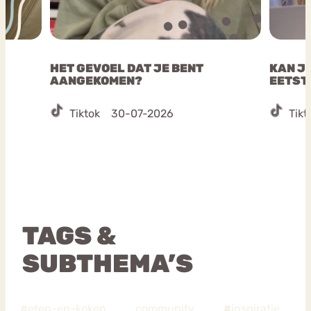
HET GEVOEL DAT JE BENT
KAN JE
AANGEKOMEN?
EETST
Tiktok
30-07-2026
Tikt
TAGS &
SUBTHEMA’S
#eten-en-koken
community
#
inspiratie