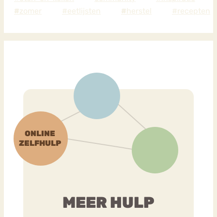
#
zomer
#eetlijsten
#
herstel
#recepten
MEER HULP