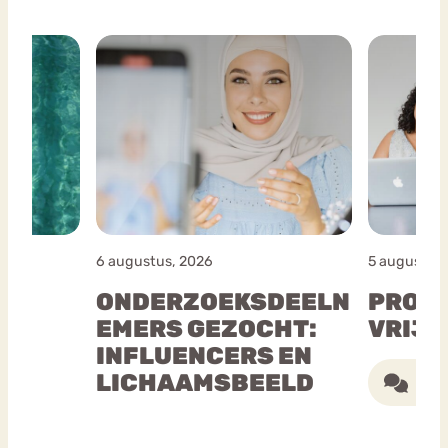
6 augustus, 2026
5 augustus,
ONDERZOEKSDEELN
PROU
S
EMERS GEZOCHT:
VRIJW
INFLUENCERS EN
LICHAAMSBEELD
Eén 