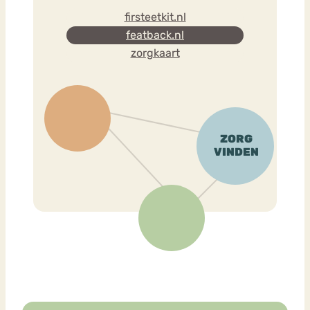
firsteetkit.nl
featback.nl
zorgkaart