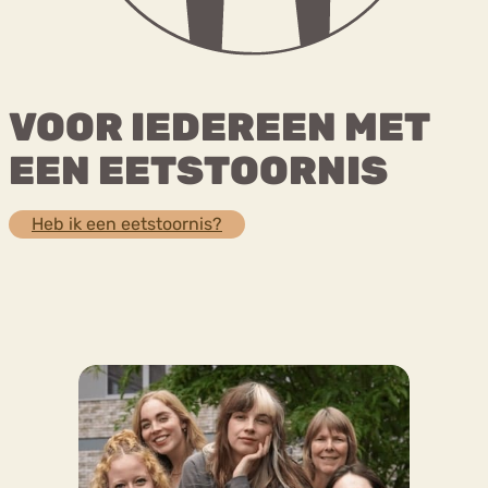
Bouli
Chat
mia
Eetstoornis
Anorexia Nervosa
VOOR IEDEREEN MET
Nerv
osa
Forum
EEN EETSTOORNIS
Eetbuien
Piekeren
Sport
Trauma
Orthorexia
Afvallen
Angst
Heb ik een eetstoornis?