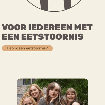
Bouli
Chat
mia
Eetstoornis
Anorexia Nervosa
VOOR IEDEREEN MET
Nerv
osa
Forum
EEN EETSTOORNIS
Eetbuien
Piekeren
Sport
Trauma
Orthorexia
Afvallen
Angst
Heb ik een eetstoornis?