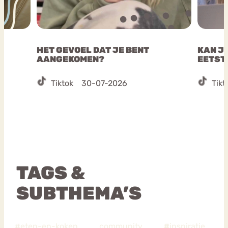
HET GEVOEL DAT JE BENT
KAN JE
AANGEKOMEN?
EETST
Tiktok
30-07-2026
Tikt
TAGS &
SUBTHEMA’S
#eten-en-koken
community
#
inspiratie