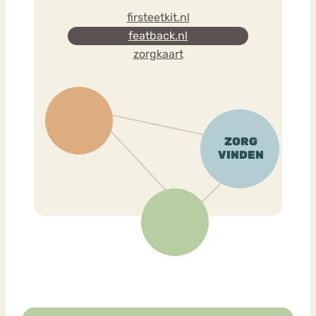
firsteetkit.nl
featback.nl
zorgkaart