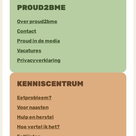
PROUD2BME
Over proud2bme
Contact
Proud in de media
Vacatures
Privacyverklaring
KENNISCENTRUM
Eetprobleem?
Voor naasten
Hulp en herstel
Hoe vertel ik het?