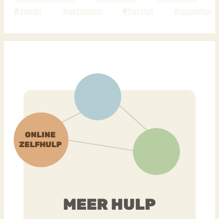
#
zomer
#eetlijsten
#
herstel
#recepten
MEER HULP