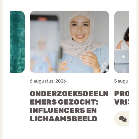
6 augustus, 2026
5 augustus,
ONDERZOEKSDEELN
PROU
S
EMERS GEZOCHT:
VRIJW
INFLUENCERS EN
LICHAAMSBEELD
Eén 