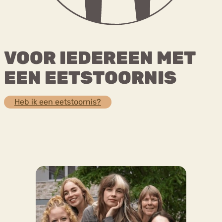
Bouli
Chat
mia
Eetstoornis
Anorexia Nervosa
VOOR IEDEREEN MET
Nerv
osa
Forum
EEN EETSTOORNIS
Eetbuien
Piekeren
Sport
Trauma
Orthorexia
Afvallen
Angst
Heb ik een eetstoornis?