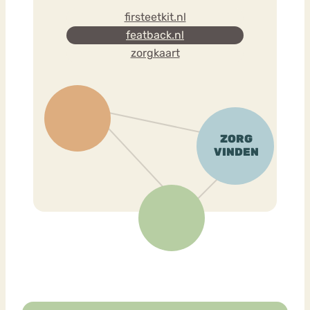
firsteetkit.nl
featback.nl
zorgkaart