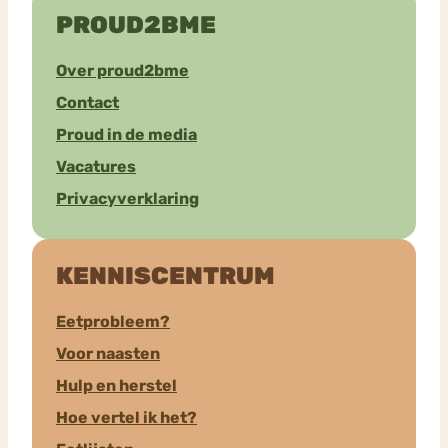
PROUD2BME
Over proud2bme
Contact
Proud in de media
Vacatures
Privacyverklaring
KENNISCENTRUM
Eetprobleem?
Voor naasten
Hulp en herstel
Hoe vertel ik het?