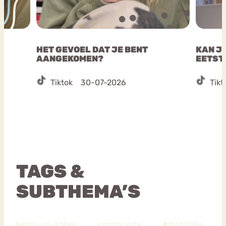
HET GEVOEL DAT JE BENT
KAN JE
AANGEKOMEN?
EETST
Tiktok
30-07-2026
Tikt
TAGS &
SUBTHEMA’S
#eten-en-koken
community
#
inspiratie