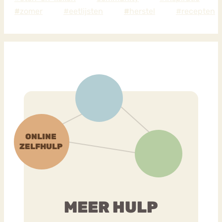
#
zomer
#eetlijsten
#
herstel
#recepten
MEER HULP